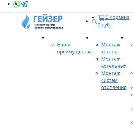
0
Корзина
Поиск
0
руб.
О магазине
Монтаж
Се
Наши
Монтаж
преимущества
котлов
Монтаж
котельных
Монтаж
систем
отопления
Продукция