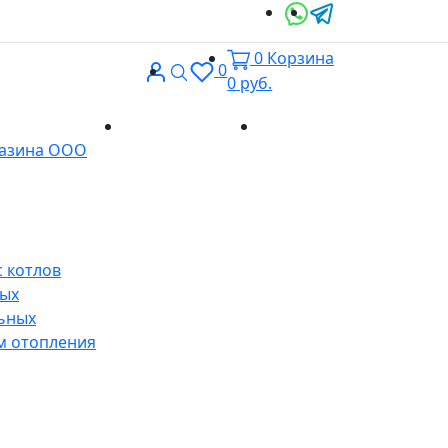
0
Корзина
Вход
Поиск
0
0
руб.
Доставка и
Контакты
газина ООО
оплата
 котлов
ных
ьных
м отопления