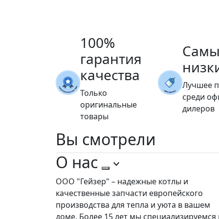
100%
Самы
гарантия
низк
качества
Лучшее 
Только
среди о
оригинальные
дилеров
товары
Вы
смотрели
О нас
ООО "Гейзер" – надежные котлы и
качественные запчасти европейского
производства для тепла и уюта в вашем
доме. Более 15 лет мы специализируемся 