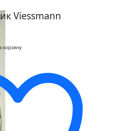
ик Viessmann
в корзину