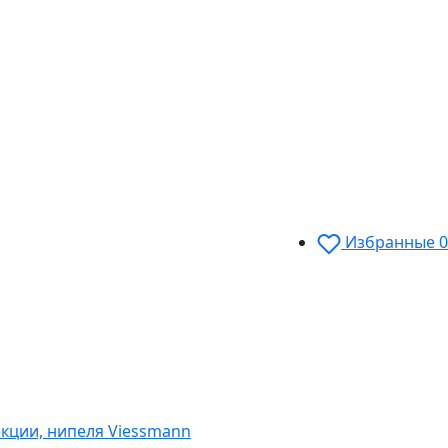
Избранные
0
кции, нипеля Viessmann