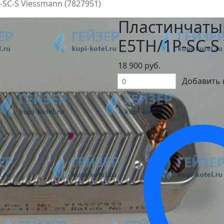
SC-S Viessmann (7827951)
Пластинчаты
E5TH/1P-SC-S
18 900 руб.
Добавить 