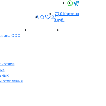
0
Корзина
Вход
Поиск
0
0
руб.
Доставка и
Контакты
газина ООО
оплата
 котлов
ных
ьных
м отопления