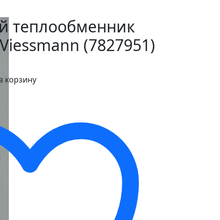
й теплообменник
 Viessmann (7827951)
в корзину