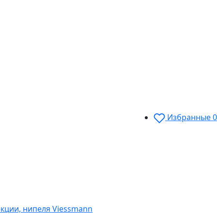
Избранные
0
кции, нипеля Viessmann