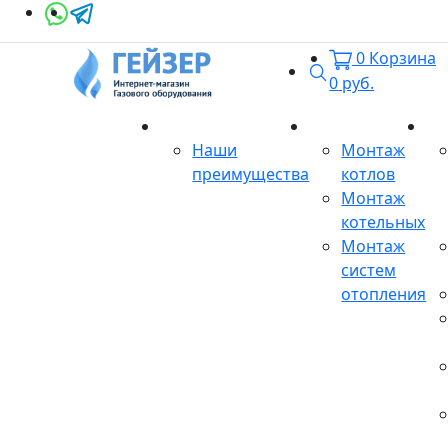
0
Корзина
Поиск
0
руб.
О магазине
Монтаж
Се
Наши
Монтаж
преимущества
котлов
Монтаж
котельных
Монтаж
систем
отопления
Продукция