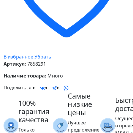
В избранное
Убрать
Артикул:
7858291
Наличие товара:
Много
Поделиться:
Самые
Быст
100%
низкие
дост
гарантия
цены
качества
Осущес
Лучшее
в пред
Только
предложение
МКАД, 