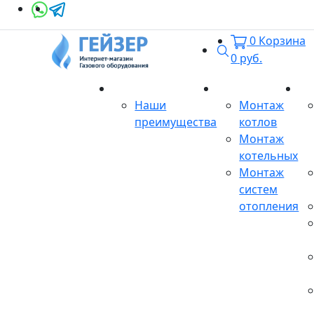
0
Корзина
Поиск
0
руб.
О магазине
Монтаж
Се
Наши
Монтаж
преимущества
котлов
Монтаж
котельных
Монтаж
систем
отопления
Продукция