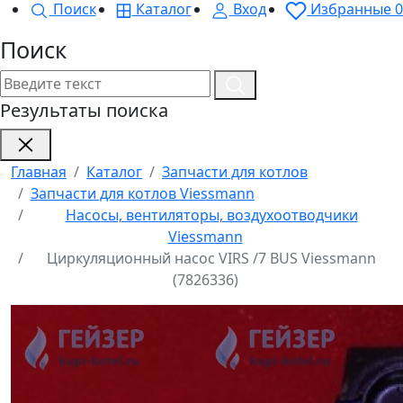
Поиск
Каталог
Вход
Избранные
0
Поиск
Результаты поиска
Главная
Каталог
Запчасти для котлов
Запчасти для котлов Viessmann
Насосы, вентиляторы, воздухоотводчики
Viessmann
Циркуляционный насос VIRS /7 BUS Viessmann
(7826336)