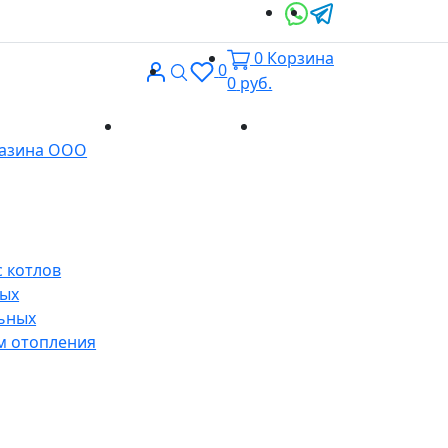
0
Корзина
Вход
Поиск
0
0
руб.
Доставка и
Контакты
газина ООО
оплата
 котлов
ных
ьных
м отопления