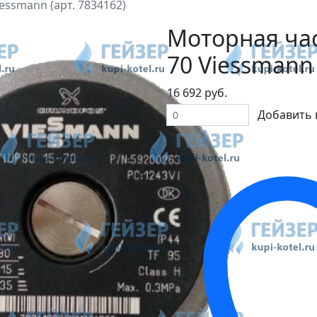
essmann (арт. 7834162)
Моторная час
70 Viessmann 
16 692 руб.
Добавить 