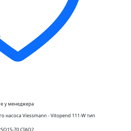
е у менеджера
о насоса Viessmann - Vitopend 111-W тип
SO15-70 CIAO2