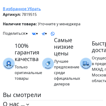
В избранное
Убрать
Артикул:
7819515
Наличие товара:
Уточните у менеджера
Поделиться:
Самые
Быст
100%
низкие
дост
гарантия
цены
качества
Осущес
Лучшее
в пред
Только
предложение
МКАД, 
оригинальные
среди
Москов
товары
официальных
област
дилеров
Вы
смотрели
О нас