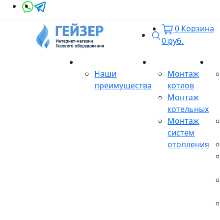
0
Корзина
Поиск
0
руб.
О магазине
Монтаж
Се
Наши
Монтаж
преимущества
котлов
Монтаж
котельных
Монтаж
систем
отопления
Продукция