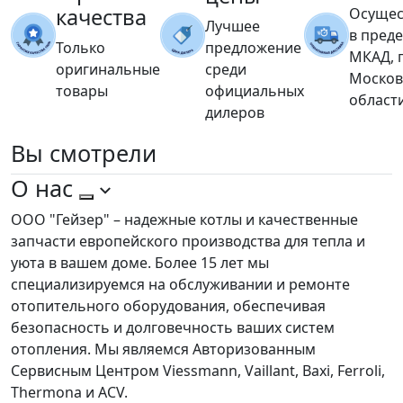
качества
Осущес
Лучшее
в пред
Только
предложение
МКАД, 
оригинальные
среди
Москов
товары
официальных
област
дилеров
Вы
смотрели
О нас
ООО "Гейзер" – надежные котлы и качественные
запчасти европейского производства для тепла и
уюта в вашем доме. Более 15 лет мы
специализируемся на обслуживании и ремонте
отопительного оборудования, обеспечивая
безопасность и долговечность ваших систем
отопления. Мы являемся Авторизованным
Сервисным Центром Viessmann, Vaillant, Baxi, Ferroli,
Thermona и ACV.