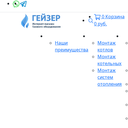
0
Корзина
Поиск
0
руб.
О магазине
Монтаж
Се
Наши
Монтаж
преимущества
котлов
Монтаж
котельных
Монтаж
систем
отопления
Продукция