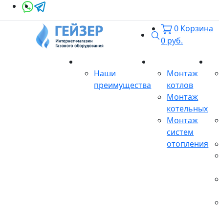
0
Корзина
Поиск
0
руб.
О магазине
Монтаж
Се
Наши
Монтаж
преимущества
котлов
Монтаж
котельных
Монтаж
систем
отопления
Продукция