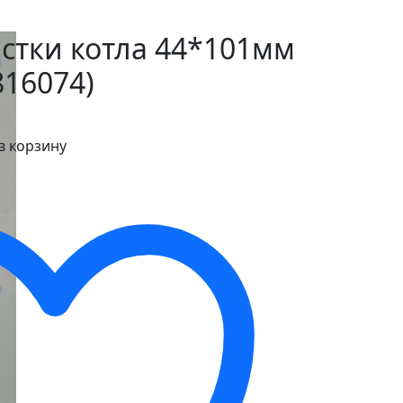
стки котла 44*101мм
816074)
в корзину