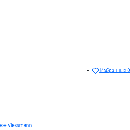
Избранные
0
ное Viessmann