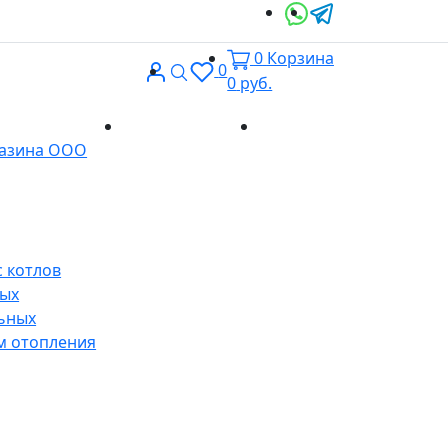
0
Корзина
Вход
Поиск
0
0
руб.
Доставка и
Контакты
газина ООО
оплата
 котлов
ных
ьных
м отопления