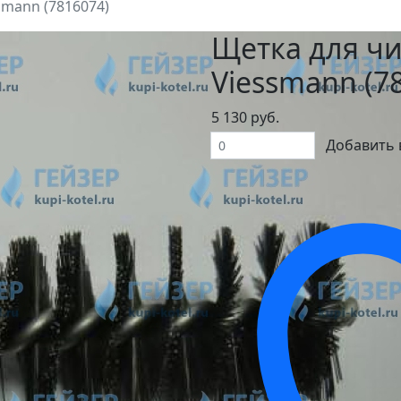
smann (7816074)
Щетка для чи
Viessmann (7
5 130 руб.
Добавить 