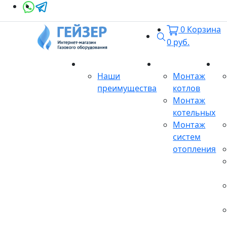
0
Корзина
Поиск
0
руб.
О магазине
Монтаж
Се
Наши
Монтаж
преимущества
котлов
Монтаж
котельных
Монтаж
систем
отопления
Продукция