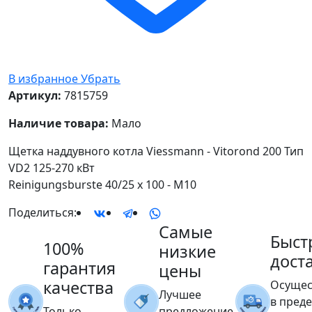
В избранное
Убрать
Артикул:
7815759
Наличие товара:
Мало
Щетка наддувного котла Viessmann - Vitorond 200 Тип
VD2 125-270 кВт
Reinigungsburste 40/25 x 100 - M10
Поделиться:
Самые
Быст
100%
низкие
дост
гарантия
цены
качества
Осущес
Лучшее
в пред
Только
предложение