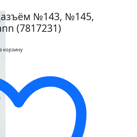
азъём №143, №145,
nn (7817231)
в корзину