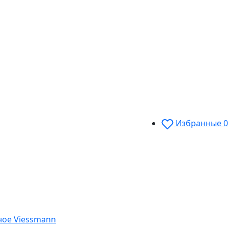
Избранные
0
ное Viessmann