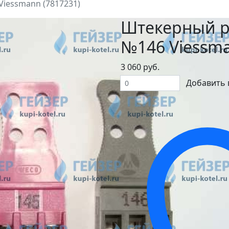
iessmann (7817231)
Штекерный р
№146 Viessma
3 060 руб.
Добавить 