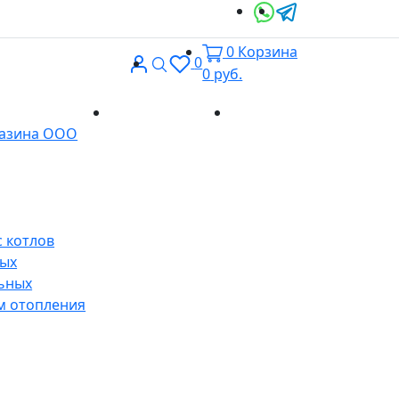
0
Корзина
Вход
Поиск
0
0
руб.
Доставка и
Контакты
газина ООО
оплата
 котлов
ных
ьных
м отопления