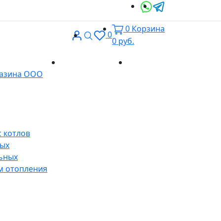
0
Корзина
Вход
Поиск
0
0
руб.
Доставка и
Контакты
газина ООО
оплата
 котлов
ных
ьных
м отопления