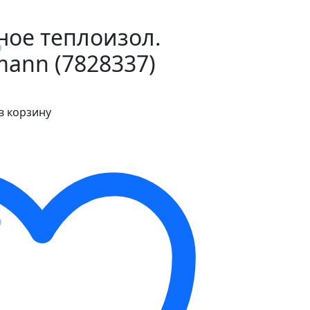
ное теплоизол.
mann (7828337)
в корзину