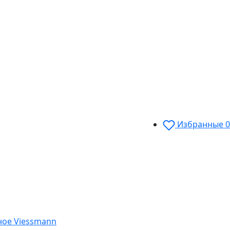
Избранные
0
ное Viessmann