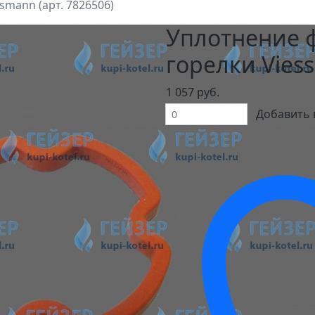
smann (арт. 7826506)
Уплотнение 
горелки Viess
1 057 руб.
Добавить 