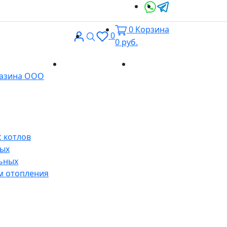
0
Корзина
Вход
Поиск
0
0
руб.
Доставка и
Контакты
газина ООО
оплата
 котлов
ных
ьных
м отопления