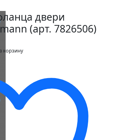
фланца двери
mann (арт. 7826506)
в корзину