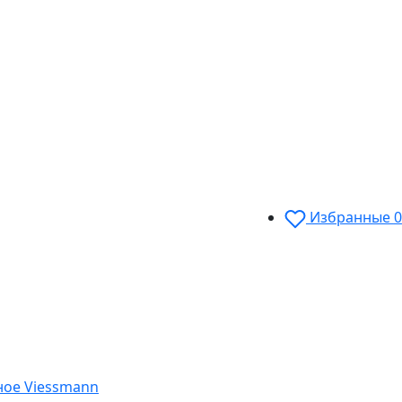
Избранные
0
ное Viessmann