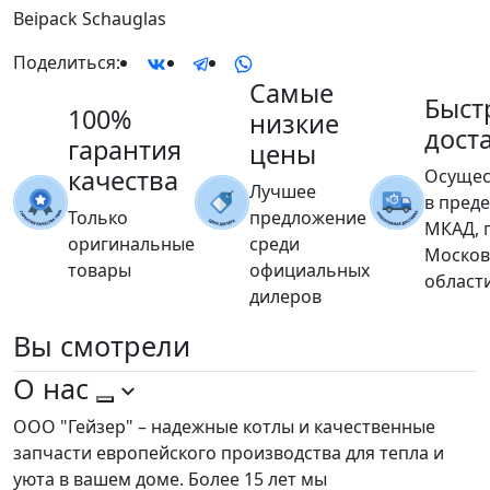
Beipack Schauglas
Поделиться:
Самые
Быст
100%
низкие
дост
гарантия
цены
качества
Осущес
Лучшее
в пред
Только
предложение
МКАД, 
оригинальные
среди
Москов
товары
официальных
област
дилеров
Вы
смотрели
О нас
ООО "Гейзер" – надежные котлы и качественные
запчасти европейского производства для тепла и
уюта в вашем доме. Более 15 лет мы