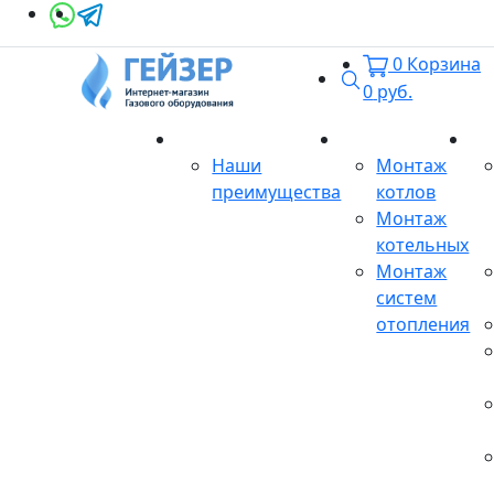
0
Корзина
Поиск
0
руб.
О магазине
Монтаж
Се
Наши
Монтаж
преимущества
котлов
Монтаж
котельных
Монтаж
систем
отопления
Продукция