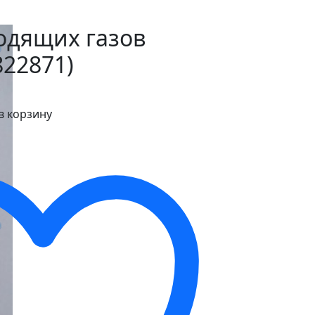
одящих газов
822871)
в корзину