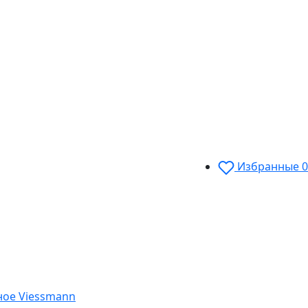
Избранные
0
ное Viessmann