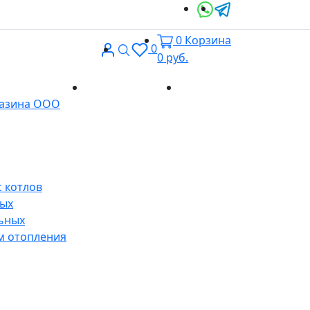
0
Корзина
Вход
Поиск
0
0
руб.
Доставка и
Контакты
газина ООО
оплата
 котлов
ных
ьных
м отопления