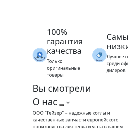
100%
Самы
гарантия
низк
качества
Лучшее 
Только
среди о
оригинальные
дилеров
товары
Вы
смотрели
О нас
ООО "Гейзер" – надежные котлы и
качественные запчасти европейского
производства для тепла и уюта в вашем