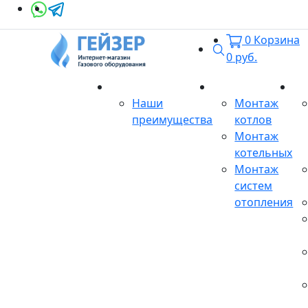
0
Корзина
Поиск
0
руб.
О магазине
Монтаж
Се
Наши
Монтаж
преимущества
котлов
Монтаж
котельных
Монтаж
систем
отопления
Продукция