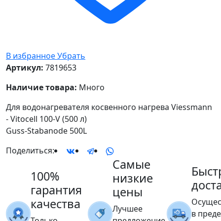
В избранное
Убрать
Артикул:
7819653
Наличие товара:
Много
Для водонагревателя косвенного нагрева Viessmann
- Vitocell 100-V (500 л)
Guss-Stabanode 500L
Поделиться:
Самые
Быст
100%
низкие
дост
гарантия
цены
качества
Осущес
Лучшее
в пред
Только
предложение