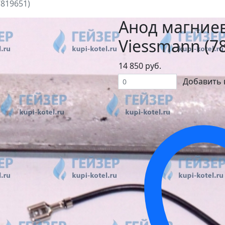
7819651)
Анод магниев
Viessmann (7
14 850 руб.
Добавить 