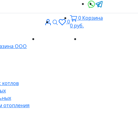
0
Корзина
Вход
Поиск
0
0
руб.
Доставка и
Контакты
газина ООО
оплата
 котлов
ных
ьных
м отопления