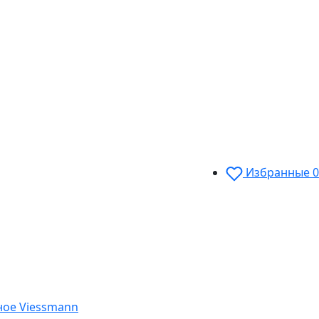
Избранные
0
ное Viessmann