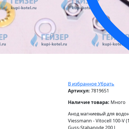
В избранное
Убрать
Артикул:
7819651
Наличие товара:
Много
Анод магниевый для водон
Viessmann - Vitocell 100-V (
Guss-Stabanode 200 l