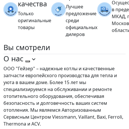
качества
Осущес
Лучшее
в пред
Только
предложение
МКАД, 
оригинальные
среди
Москов
товары
официальных
област
дилеров
Вы
смотрели
О нас
ООО "Гейзер" – надежные котлы и качественные
запчасти европейского производства для тепла и
уюта в вашем доме. Более 15 лет мы
специализируемся на обслуживании и ремонте
отопительного оборудования, обеспечивая
безопасность и долговечность ваших систем
отопления. Мы являемся Авторизованным
Сервисным Центром Viessmann, Vaillant, Baxi, Ferroli,
Thermona и ACV.