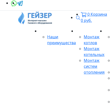
0
Корзина
Поиск
0
руб.
О магазине
Монтаж
Се
Наши
Монтаж
преимущества
котлов
Монтаж
котельных
Монтаж
систем
отопления
Продукция