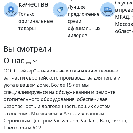
качества
Осущес
Лучшее
в пред
Только
предложение
МКАД, 
оригинальные
среди
Москов
товары
официальных
област
дилеров
Вы
смотрели
О нас
ООО "Гейзер" – надежные котлы и качественные
запчасти европейского производства для тепла и
уюта в вашем доме. Более 15 лет мы
специализируемся на обслуживании и ремонте
отопительного оборудования, обеспечивая
безопасность и долговечность ваших систем
отопления. Мы являемся Авторизованным
Сервисным Центром Viessmann, Vaillant, Baxi, Ferroli,
Thermona и ACV.