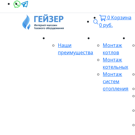
0
Корзина
Поиск
0
руб.
О магазине
Монтаж
Се
Наши
Монтаж
преимущества
котлов
Монтаж
котельных
Монтаж
систем
отопления
Продукция