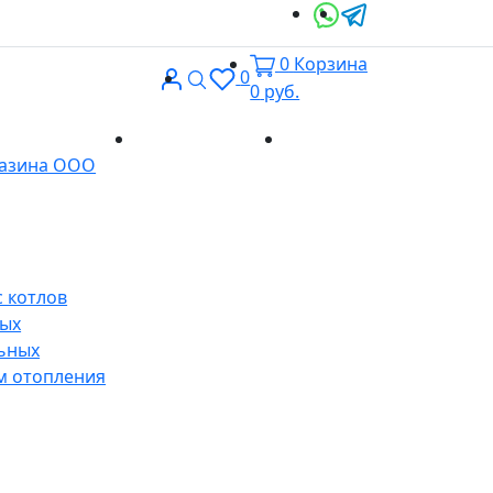
0
Корзина
Вход
Поиск
0
0
руб.
Доставка и
Контакты
газина ООО
оплата
 котлов
ных
ьных
м отопления