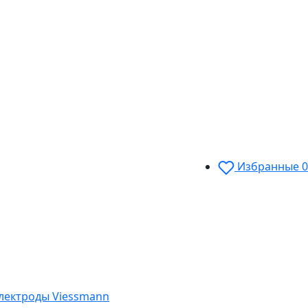
Избранные
0
электроды Viessmann