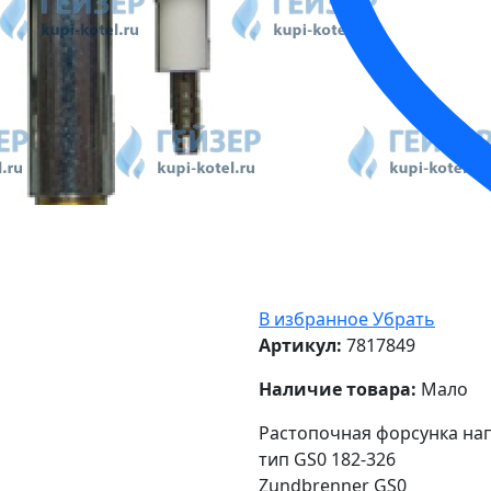
В избранное
Убрать
Артикул:
7817849
Наличие товара:
Мало
Растопочная форсунка напо
тип GS0 182-326
Zundbrenner GS0