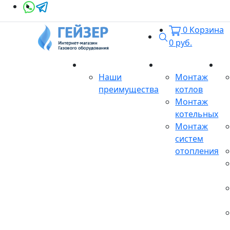
0
Корзина
Поиск
0
руб.
О магазине
Монтаж
Се
Наши
Монтаж
преимущества
котлов
Монтаж
котельных
Монтаж
систем
отопления
Продукция