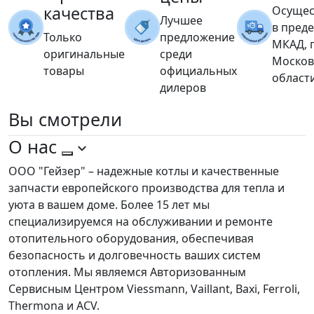
качества
Осущес
Лучшее
в пред
Только
предложение
МКАД, 
оригинальные
среди
Москов
товары
официальных
област
дилеров
Вы
смотрели
О нас
ООО "Гейзер" – надежные котлы и качественные
запчасти европейского производства для тепла и
уюта в вашем доме. Более 15 лет мы
специализируемся на обслуживании и ремонте
отопительного оборудования, обеспечивая
безопасность и долговечность ваших систем
отопления. Мы являемся Авторизованным
Сервисным Центром Viessmann, Vaillant, Baxi, Ferroli,
Thermona и ACV.