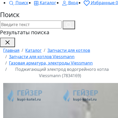
Поиск
Каталог
Вход
Избранные
0
Поиск
Результаты поиска
Главная
Каталог
Запчасти для котлов
Запчасти для котлов Viessmann
Газовая арматура, электроды Viessmann
Поджигающий электрод водогрейного котла
Viessmann (7834169)