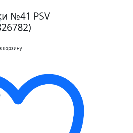
ки №41 PSV
826782)
в корзину