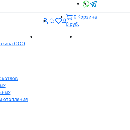
0
Корзина
Вход
Поиск
0
0
руб.
Доставка и
Контакты
газина ООО
оплата
 котлов
ных
ьных
м отопления