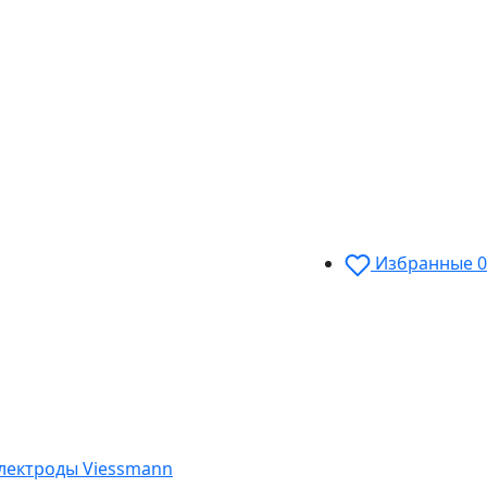
Избранные
0
электроды Viessmann