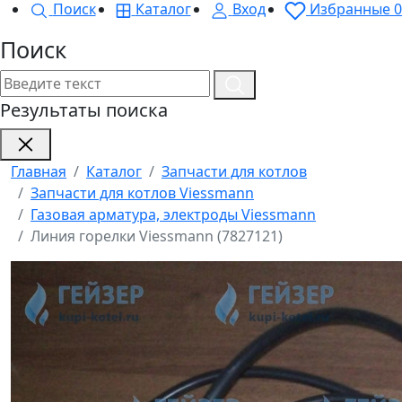
Поиск
Каталог
Вход
Избранные
0
Поиск
Результаты поиска
Главная
Каталог
Запчасти для котлов
Запчасти для котлов Viessmann
Газовая арматура, электроды Viessmann
Линия горелки Viessmann (7827121)