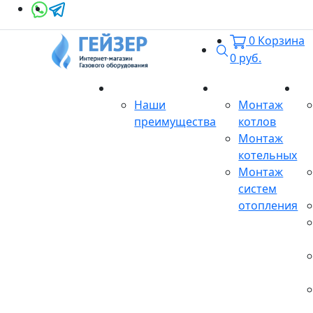
0
Корзина
Поиск
0
руб.
О магазине
Монтаж
Се
Наши
Монтаж
преимущества
котлов
Монтаж
котельных
Монтаж
систем
отопления
Продукция