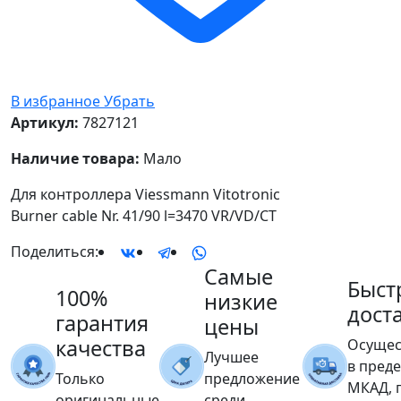
В избранное
Убрать
Артикул:
7827121
Наличие товара:
Мало
Для контроллера Viessmann Vitotronic
Burner cable Nr. 41/90 l=3470 VR/VD/CT
Поделиться:
Самые
Быст
100%
низкие
дост
гарантия
цены
качества
Осущес
Лучшее
в пред
Только
предложение
МКАД, 
оригинальные
среди