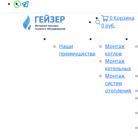
0
Корзина
Поиск
0
руб.
О магазине
Монтаж
Се
Наши
Монтаж
преимущества
котлов
Монтаж
котельных
Монтаж
систем
отопления
Продукция