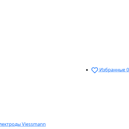
Избранные
0
электроды Viessmann