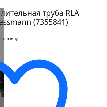
лительная труба RLA
iessmann (7355841)
в корзину