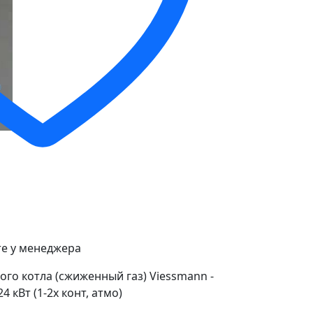
е у менеджера
ого котла (сжиженный газ) Viessmann -
 кВт (1-2х конт, атмо)