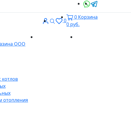
0
Корзина
Вход
Поиск
0
0
руб.
Доставка и
Контакты
газина ООО
оплата
 котлов
ных
ьных
м отопления