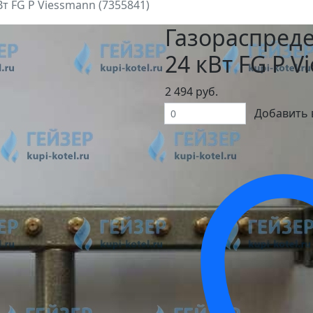
т FG P Viessmann (7355841)
Газораспреде
24 кВт FG P V
2 494 руб.
Добавить 