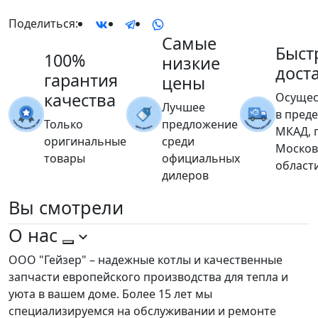
Поделиться:
Самые
Быст
100%
низкие
дост
гарантия
цены
качества
Осущес
Лучшее
в пред
Только
предложение
МКАД, 
оригинальные
среди
Москов
товары
официальных
област
дилеров
Вы
смотрели
О нас
ООО "Гейзер" – надежные котлы и качественные
запчасти европейского производства для тепла и
уюта в вашем доме. Более 15 лет мы
специализируемся на обслуживании и ремонте