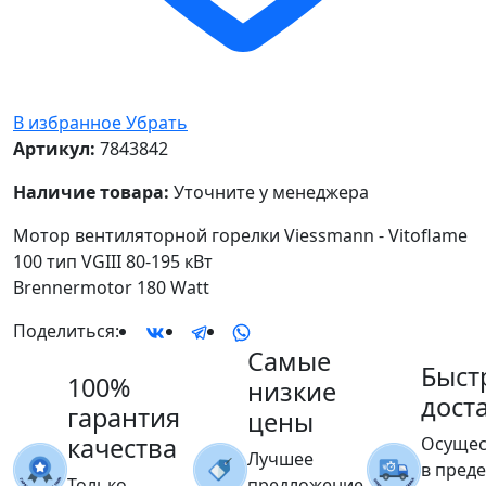
В избранное
Убрать
Артикул:
7843842
Наличие товара:
Уточните у менеджера
Мотор вентиляторной горелки Viessmann - Vitoflame
100 тип VGIII 80-195 кВт
Brennermotor 180 Watt
Поделиться:
Самые
Быст
100%
низкие
дост
гарантия
цены
качества
Осущес
Лучшее
в пред
Только
предложение