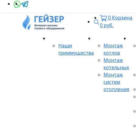
0
Корзина
Поиск
0
руб.
О магазине
Монтаж
Се
Наши
Монтаж
преимущества
котлов
Монтаж
котельных
Монтаж
систем
отопления
Продукция