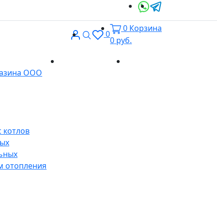
0
Корзина
Вход
Поиск
0
0
руб.
Доставка и
Контакты
газина ООО
оплата
 котлов
ных
ьных
м отопления