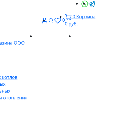
0
Корзина
Вход
Поиск
0
0
руб.
Доставка и
Контакты
газина ООО
оплата
 котлов
ных
ьных
м отопления