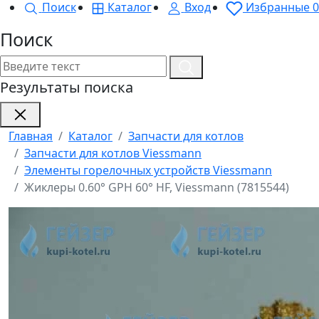
Поиск
Каталог
Вход
Избранные
0
Поиск
Результаты поиска
Главная
Каталог
Запчасти для котлов
Запчасти для котлов Viessmann
Элементы горелочных устройств Viessmann
Жиклеры 0.60° GPH 60° HF, Viessmann (7815544)