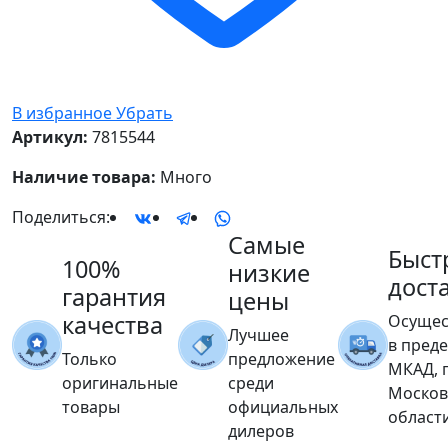
В избранное
Убрать
Артикул:
7815544
Наличие товара:
Много
Поделиться:
Самые
Быст
100%
низкие
дост
гарантия
цены
качества
Осущес
Лучшее
в пред
Только
предложение
МКАД, 
оригинальные
среди
Москов
товары
официальных
област
дилеров