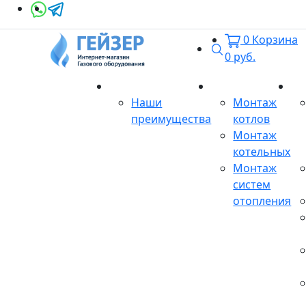
0
Корзина
Поиск
0
руб.
О магазине
Монтаж
Се
Наши
Монтаж
преимущества
котлов
Монтаж
котельных
Монтаж
систем
отопления
Продукция