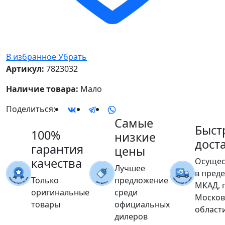
В избранное
Убрать
Артикул:
7823032
Наличие товара:
Мало
Поделиться:
Самые
Быст
100%
низкие
дост
гарантия
цены
качества
Осущес
Лучшее
в пред
Только
предложение
МКАД, 
оригинальные
среди
Москов
товары
официальных
област
дилеров