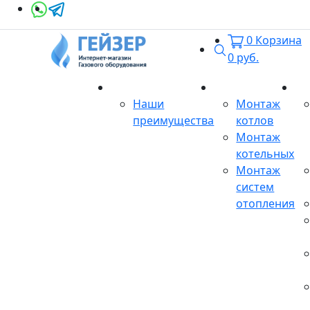
0
Корзина
Поиск
0
руб.
О магазине
Монтаж
Се
Наши
Монтаж
преимущества
котлов
Монтаж
котельных
Монтаж
систем
отопления
Продукция