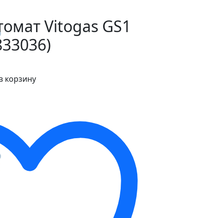
омат Vitogas GS1
833036)
в корзину