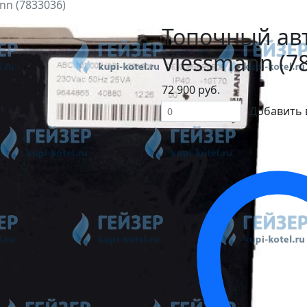
nn (7833036)
Топочный авт
Viessmann (7
72 900 руб.
Добавить 