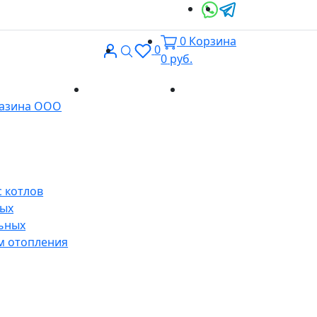
0
Корзина
Вход
Поиск
0
0
руб.
Доставка и
Контакты
газина ООО
оплата
 котлов
ных
ьных
м отопления