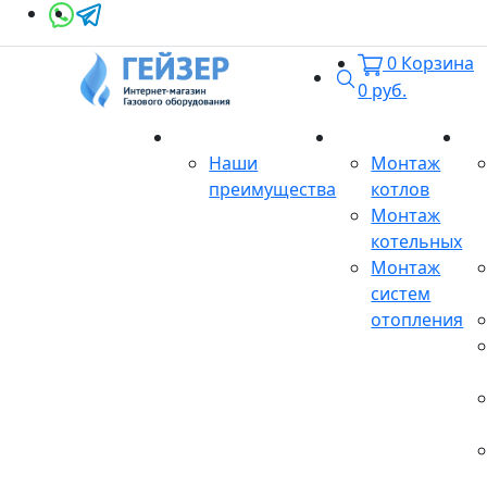
0
Корзина
Поиск
0
руб.
О магазине
Монтаж
Се
Наши
Монтаж
преимущества
котлов
Монтаж
котельных
Монтаж
систем
отопления
Продукция