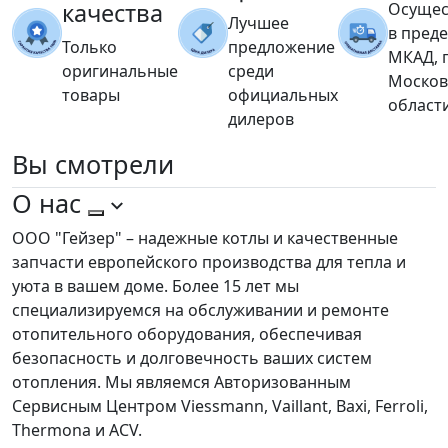
качества
Осущес
Лучшее
в пред
Только
предложение
МКАД, 
оригинальные
среди
Москов
товары
официальных
област
дилеров
Вы
смотрели
О нас
ООО "Гейзер" – надежные котлы и качественные
запчасти европейского производства для тепла и
уюта в вашем доме. Более 15 лет мы
специализируемся на обслуживании и ремонте
отопительного оборудования, обеспечивая
безопасность и долговечность ваших систем
отопления. Мы являемся Авторизованным
Сервисным Центром Viessmann, Vaillant, Baxi, Ferroli,
Thermona и ACV.