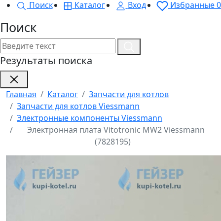
Поиск
Каталог
Вход
Избранные
0
Поиск
Результаты поиска
Главная
Каталог
Запчасти для котлов
Запчасти для котлов Viessmann
Электронные компоненты Viessmann
Электронная плата Vitotronic MW2 Viessmann
(7828195)