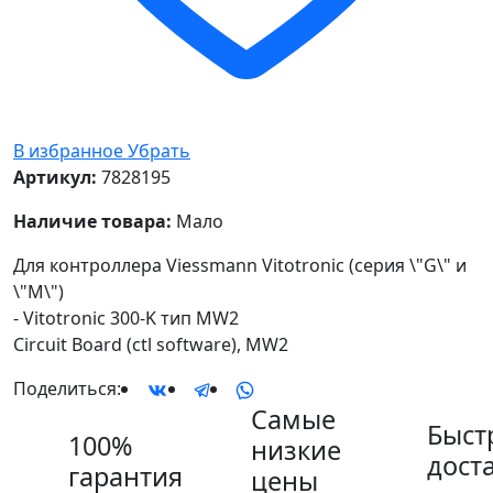
В избранное
Убрать
Артикул:
7828195
Наличие товара:
Мало
Для контроллера Viessmann Vitotronic (серия \"G\" и
\"M\")
- Vitotronic 300-K тип MW2
Circuit Board (ctl software), MW2
Поделиться:
Самые
Быст
100%
низкие
дост
гарантия
цены