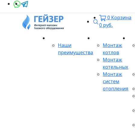
0
Корзина
Поиск
0
руб.
О магазине
Монтаж
Се
Наши
Монтаж
преимущества
котлов
Монтаж
котельных
Монтаж
систем
отопления
Продукция