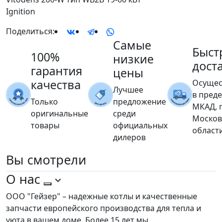
Ignition
Поделиться:
Самые
Быст
100%
низкие
дост
гарантия
цены
качества
Осущес
Лучшее
в пред
Только
предложение
МКАД, 
оригинальные
среди
Москов
товары
официальных
област
дилеров
Вы
смотрели
О нас
ООО "Гейзер" – надежные котлы и качественные
запчасти европейского производства для тепла и
уюта в вашем доме. Более 15 лет мы