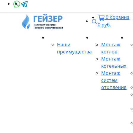
0
Корзина
Поиск
0
руб.
О магазине
Монтаж
Се
Наши
Монтаж
преимущества
котлов
Монтаж
котельных
Монтаж
систем
отопления
Продукция