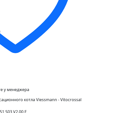
е у менеджера
ационного котла Viessmann - Vitocrossal
1 S03 V2.00 E