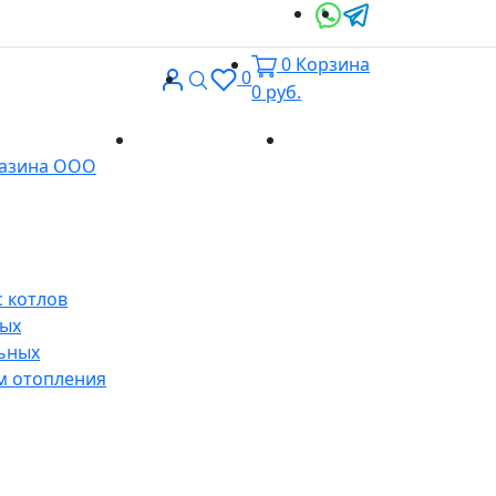
0
Корзина
Вход
Поиск
0
0
руб.
Доставка и
Контакты
газина ООО
оплата
 котлов
ных
ьных
м отопления