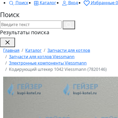
Поиск
Каталог
Вход
Избранные
0
Поиск
Результаты поиска
Главная
Каталог
Запчасти для котлов
Запчасти для котлов Viessmann
Электронные компоненты Viessmann
Кодирующий штекер 1042 Viessmann (7820146)