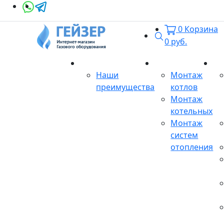
0
Корзина
Поиск
0
руб.
О магазине
Монтаж
Се
Наши
Монтаж
преимущества
котлов
Монтаж
котельных
Монтаж
систем
отопления
Продукция