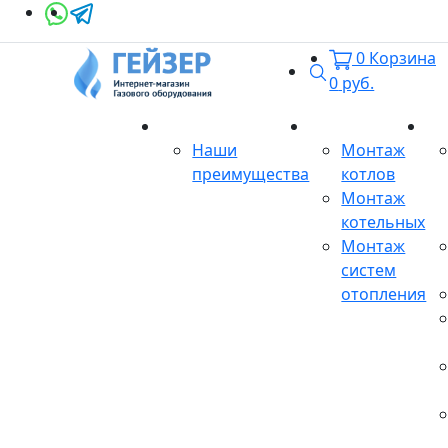
0
Корзина
Поиск
0
руб.
О магазине
Монтаж
Се
Наши
Монтаж
преимущества
котлов
Монтаж
котельных
Монтаж
систем
отопления
Продукция