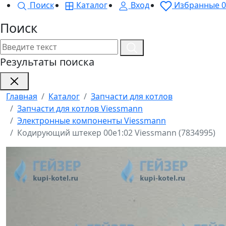
Поиск
Каталог
Вход
Избранные
0
Поиск
Результаты поиска
Главная
Каталог
Запчасти для котлов
Запчасти для котлов Viessmann
Электронные компоненты Viessmann
Кодирующий штекер 00e1:02 Viessmann (7834995)