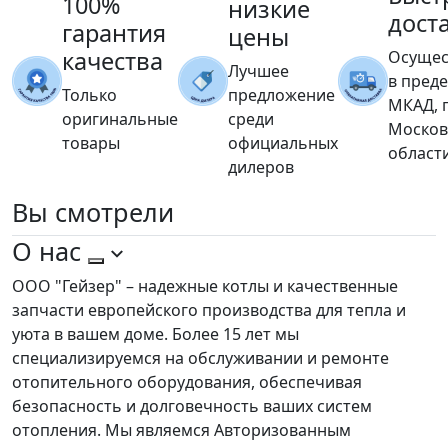
100%
низкие
дост
гарантия
цены
качества
Осущес
Лучшее
в пред
Только
предложение
МКАД, 
оригинальные
среди
Москов
товары
официальных
област
дилеров
Вы
смотрели
О нас
ООО "Гейзер" – надежные котлы и качественные
запчасти европейского производства для тепла и
уюта в вашем доме. Более 15 лет мы
специализируемся на обслуживании и ремонте
отопительного оборудования, обеспечивая
безопасность и долговечность ваших систем
отопления. Мы являемся Авторизованным