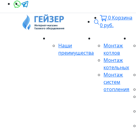
0
Корзина
Поиск
0
руб.
О магазине
Монтаж
Се
Наши
Монтаж
преимущества
котлов
Монтаж
котельных
Монтаж
систем
отопления
Продукция