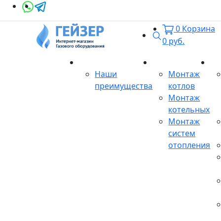
0
Корзина
Поиск
0
руб.
О магазине
Монтаж
Се
Наши
Монтаж
преимущества
котлов
Монтаж
котельных
Монтаж
систем
отопления
Продукция