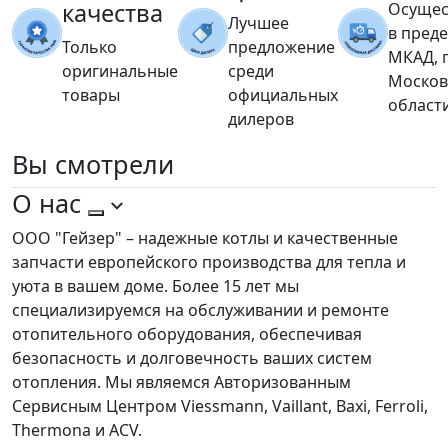
качества
Осущес
Лучшее
в пред
Только
предложение
МКАД, 
оригинальные
среди
Москов
товары
официальных
област
дилеров
Вы
смотрели
О нас
ООО "Гейзер" – надежные котлы и качественные
запчасти европейского производства для тепла и
уюта в вашем доме. Более 15 лет мы
специализируемся на обслуживании и ремонте
отопительного оборудования, обеспечивая
безопасность и долговечность ваших систем
отопления. Мы являемся Авторизованным
Сервисным Центром Viessmann, Vaillant, Baxi, Ferroli,
Thermona и ACV.