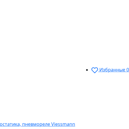
Избранные
0
мостатика, пневмореле Viessmann