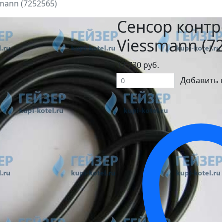
mann (7252565)
Сенсор контр
Viessmann (7
17 730 руб.
Добавить 