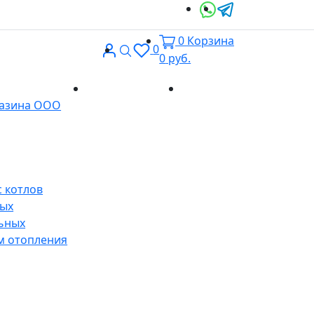
0
Корзина
Вход
Поиск
0
0
руб.
Доставка и
Контакты
газина ООО
оплата
 котлов
ных
ьных
м отопления