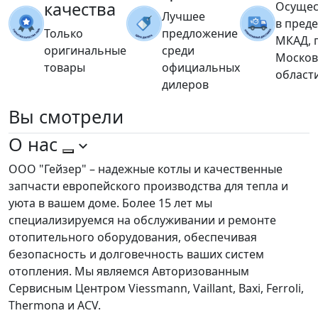
качества
Осущес
Лучшее
в пред
Только
предложение
МКАД, 
оригинальные
среди
Москов
товары
официальных
област
дилеров
Вы
смотрели
О нас
ООО "Гейзер" – надежные котлы и качественные
запчасти европейского производства для тепла и
уюта в вашем доме. Более 15 лет мы
специализируемся на обслуживании и ремонте
отопительного оборудования, обеспечивая
безопасность и долговечность ваших систем
отопления. Мы являемся Авторизованным
Сервисным Центром Viessmann, Vaillant, Baxi, Ferroli,
Thermona и ACV.