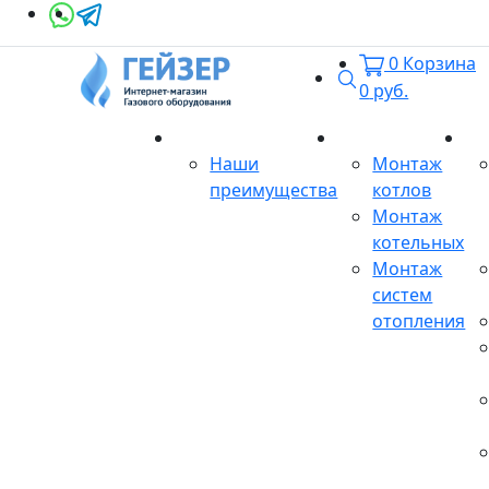
0
Корзина
Поиск
0
руб.
О магазине
Монтаж
Се
Наши
Монтаж
преимущества
котлов
Монтаж
котельных
Монтаж
систем
отопления
Продукция