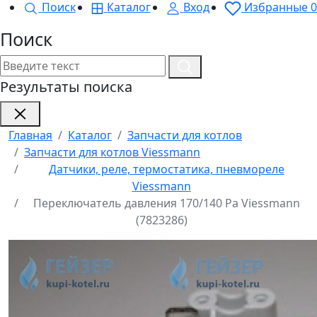
Поиск
Каталог
Вход
Избранные
0
Поиск
Результаты поиска
Главная
Каталог
Запчасти для котлов
Запчасти для котлов Viessmann
Датчики, реле, термостатика, пневмореле
Viessmann
Переключатель давления 170/140 Pa Viessmann
(7823286)