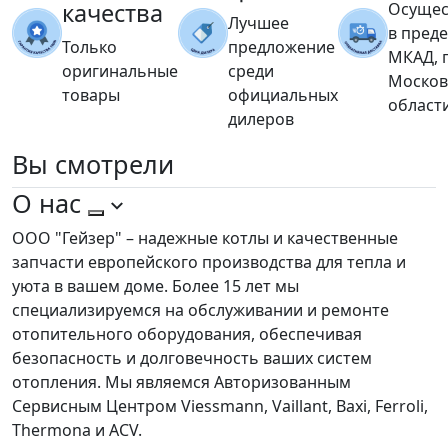
качества
Осущес
Лучшее
в пред
Только
предложение
МКАД, 
оригинальные
среди
Москов
товары
официальных
област
дилеров
Вы
смотрели
О нас
ООО "Гейзер" – надежные котлы и качественные
запчасти европейского производства для тепла и
уюта в вашем доме. Более 15 лет мы
специализируемся на обслуживании и ремонте
отопительного оборудования, обеспечивая
безопасность и долговечность ваших систем
отопления. Мы являемся Авторизованным
Сервисным Центром Viessmann, Vaillant, Baxi, Ferroli,
Thermona и ACV.