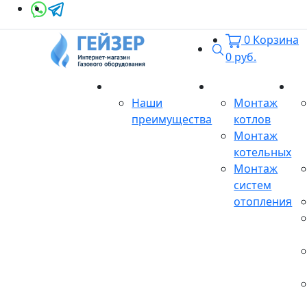
0
Корзина
Поиск
0
руб.
О магазине
Монтаж
Се
Наши
Монтаж
преимущества
котлов
Монтаж
котельных
Монтаж
систем
отопления
Продукция