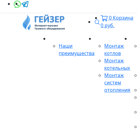
0
Корзина
Поиск
0
руб.
О магазине
Монтаж
Се
Наши
Монтаж
преимущества
котлов
Монтаж
котельных
Монтаж
систем
отопления
Продукция