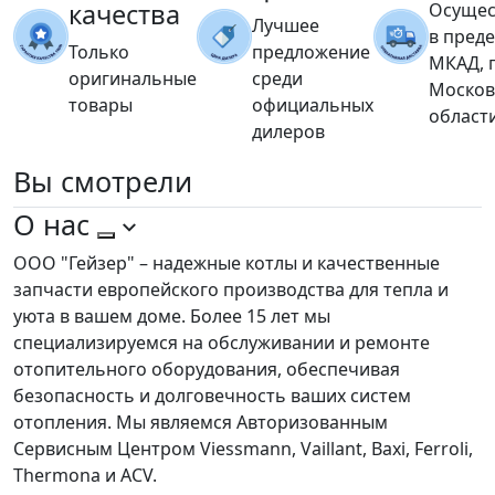
качества
Осущес
Лучшее
в пред
Только
предложение
МКАД, 
оригинальные
среди
Москов
товары
официальных
област
дилеров
Вы
смотрели
О нас
ООО "Гейзер" – надежные котлы и качественные
запчасти европейского производства для тепла и
уюта в вашем доме. Более 15 лет мы
специализируемся на обслуживании и ремонте
отопительного оборудования, обеспечивая
безопасность и долговечность ваших систем
отопления. Мы являемся Авторизованным
Сервисным Центром Viessmann, Vaillant, Baxi, Ferroli,
Thermona и ACV.