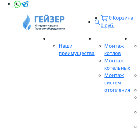
0
Корзина
Поиск
0
руб.
О магазине
Монтаж
Се
Наши
Монтаж
преимущества
котлов
Монтаж
котельных
Монтаж
систем
отопления
Продукция