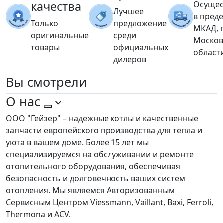
качества
Осущес
Лучшее
в пред
Только
предложение
МКАД, 
оригинальные
среди
Москов
товары
официальных
област
дилеров
Вы
смотрели
О нас
ООО "Гейзер" – надежные котлы и качественные
запчасти европейского производства для тепла и
уюта в вашем доме. Более 15 лет мы
специализируемся на обслуживании и ремонте
отопительного оборудования, обеспечивая
безопасность и долговечность ваших систем
отопления. Мы являемся Авторизованным
Сервисным Центром Viessmann, Vaillant, Baxi, Ferroli,
Thermona и ACV.