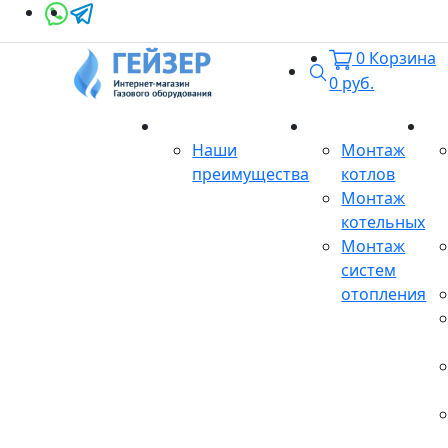
0
Корзина
Поиск
0
руб.
О магазине
Монтаж
Се
Наши
Монтаж
преимущества
котлов
Монтаж
котельных
Монтаж
систем
отопления
Продукция