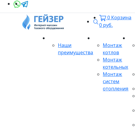
0
Корзина
Поиск
0
руб.
О магазине
Монтаж
Се
Наши
Монтаж
преимущества
котлов
Монтаж
котельных
Монтаж
систем
отопления
Продукция