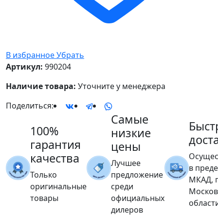
В избранное
Убрать
Артикул:
990204
Наличие товара:
Уточните у менеджера
Поделиться:
Самые
Быст
100%
низкие
дост
гарантия
цены
качества
Осущес
Лучшее
в пред
Только
предложение
МКАД, 
оригинальные
среди
Москов
товары
официальных
област
дилеров