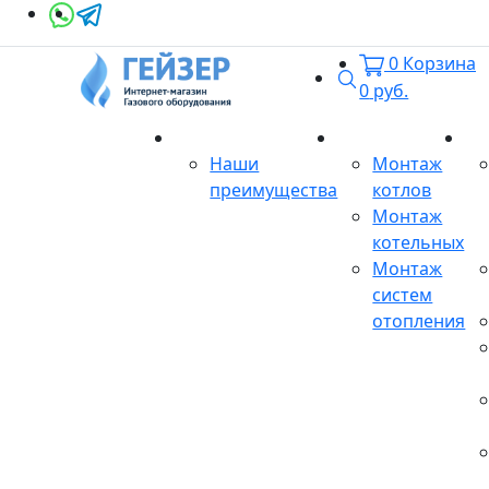
0
Корзина
Поиск
0
руб.
О магазине
Монтаж
Се
Наши
Монтаж
преимущества
котлов
Монтаж
котельных
Монтаж
систем
отопления
Продукция