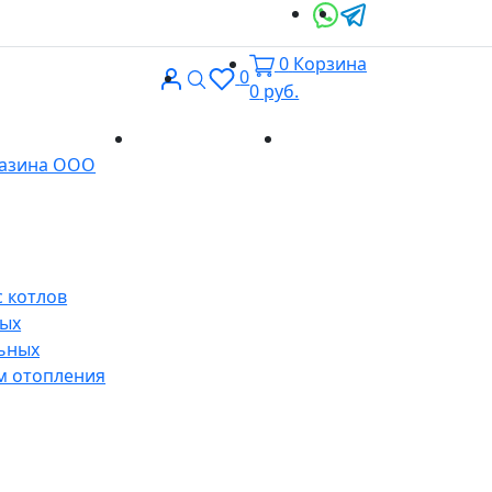
0
Корзина
Вход
Поиск
0
0
руб.
Доставка и
Контакты
газина ООО
оплата
 котлов
ных
ьных
м отопления